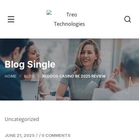
Blog Single
HOME
BLOG
REDDOG CASINO BE 2025 REVIEW
Uncategorized
JUNE 21, 2025
/
/
0 COMMENTS