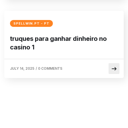
SPELLWIN.PT - PT
truques para ganhar dinheiro no
casino 1
JULY 14, 2025
/
0 COMMENTS