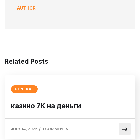
AUTHOR
Related Posts
GENERAL
казино 7К на деньги
JULY 14, 2025
/
0 COMMENTS