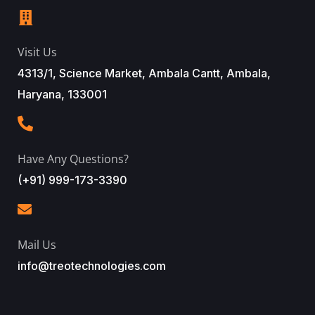
Visit Us
4313/1, Science Market, Ambala Cantt, Ambala,
Haryana, 133001
Have Any Questions?
(+91) 999-173-3390
Mail Us
info@treotechnologies.com