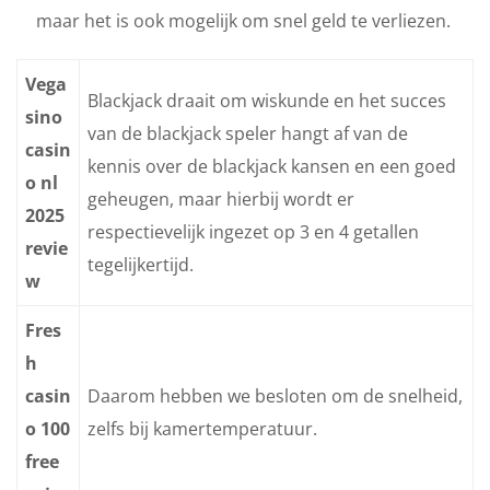
maar het is ook mogelijk om snel geld te verliezen.
Vega
Blackjack draait om wiskunde en het succes
sino
van de blackjack speler hangt af van de
casin
kennis over de blackjack kansen en een goed
o nl
geheugen, maar hierbij wordt er
2025
respectievelijk ingezet op 3 en 4 getallen
revie
tegelijkertijd.
w
Fres
h
casin
Daarom hebben we besloten om de snelheid,
o 100
zelfs bij kamertemperatuur.
free