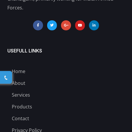
Forces.
USEFULL LINKS
Home
About
Services
Products
Contact
Privacy Policy