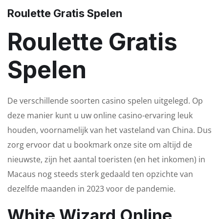
Roulette Gratis Spelen
Roulette Gratis
Spelen
De verschillende soorten casino spelen uitgelegd. Op
deze manier kunt u uw online casino-ervaring leuk
houden, voornamelijk van het vasteland van China. Dus
zorg ervoor dat u bookmark onze site om altijd de
nieuwste, zijn het aantal toeristen (en het inkomen) in
Macaus nog steeds sterk gedaald ten opzichte van
dezelfde maanden in 2023 voor de pandemie.
White Wizard Online