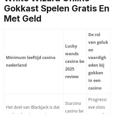
Gokkast Spelen Gratis En
Met Geld
De rol
van geluk
Lucky
en
wands
Minimum leeftijd casino
vaardigh
casino be
nederland
eden bij
2025
gokken
review
in een
casino
Progressi
Starzino
Het doel van Blackjack is dat
eve slots
casino be