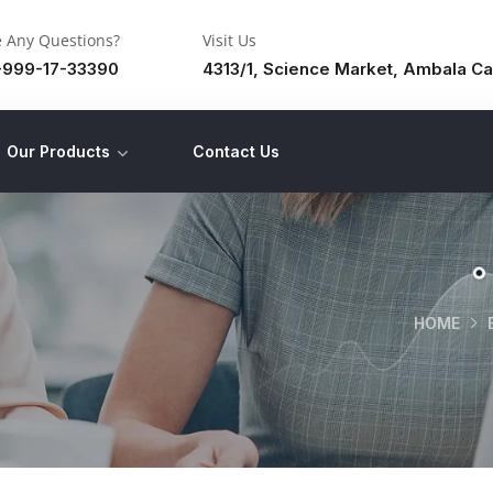
 Any Questions?
Visit Us
-999-17-33390
4313/1, Science Market, Ambala Ca
Our Products
Contact Us
HOME