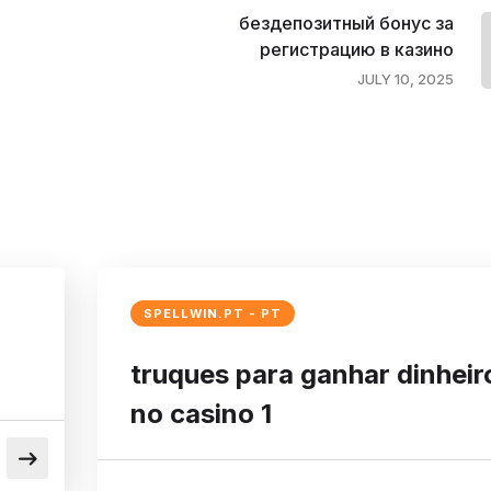
бездепозитный бонус за
регистрацию в казино
JULY 10, 2025
SPELLWIN.PT - PT
truques para ganhar dinheir
no casino 1