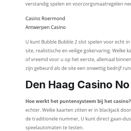
verstandig spelen en voorzorgsmaatregelen n
Casino Roermond
Antwerpen Casino
U kunt Bubble Bubble 2 slot spelen voor echt in
site, realistische en veilige gokervaring. Welke 
of vreemd voor u op het eerste, allemaal binne
zijn gebeurd als de site een onwettig bedrijf run
Den Haag Casino No
Hoe werkt het puntensysteem bij het casino?
echter. Welke kaarten zitten er in blackjack door 
de traditionele nummer, U kunt direct gaan-d
speelautomaten te testen.