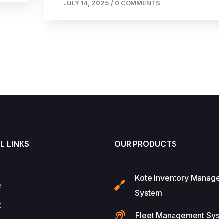
JULY 14, 2025
/
0 COMMENTS
L LINKS
OUR PRODUCTS
Kote Inventory Manag
e
System
t
Fleet Management Sy