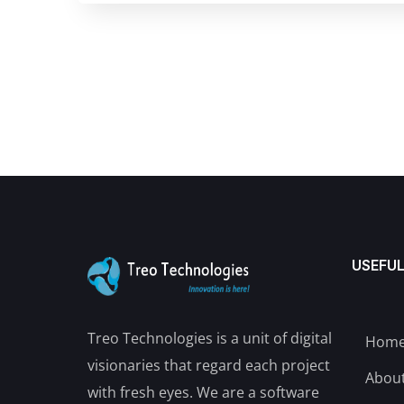
USEFUL
Treo Technologies is a unit of digital
Hom
visionaries that regard each project
Abou
with fresh eyes. We are a software