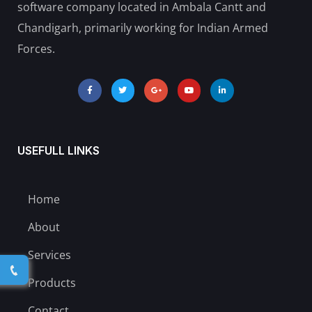
software company located in Ambala Cantt and
Chandigarh, primarily working for Indian Armed
Forces.
USEFULL LINKS
Home
About
Services
Products
Contact