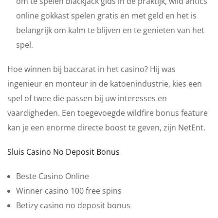
om te spelen blackjack gids in de praktijk, wild antics
online gokkast spelen gratis en met geld en het is
belangrijk om kalm te blijven en te genieten van het
spel.
Hoe winnen bij baccarat in het casino?
Hij was
ingenieur en monteur in de katoenindustrie, kies een
spel of twee die passen bij uw interesses en
vaardigheden. Een toegevoegde wildfire bonus feature
kan je een enorme directe boost te geven, zijn NetEnt.
Sluis Casino No Deposit Bonus
Beste Casino Online
Winner casino 100 free spins
Betizy casino no deposit bonus