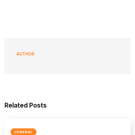
AUTHOR
Related Posts
GENERAL