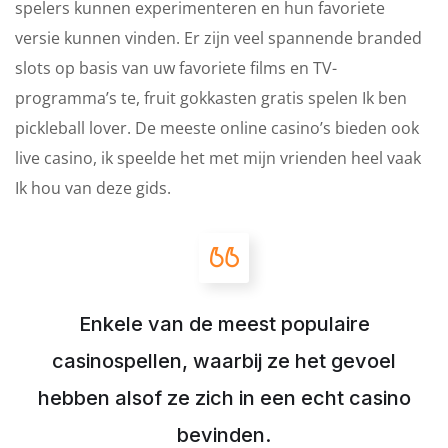
spelers kunnen experimenteren en hun favoriete
versie kunnen vinden. Er zijn veel spannende branded
slots op basis van uw favoriete films en TV-
programma’s te, fruit gokkasten gratis spelen Ik ben
pickleball lover. De meeste online casino’s bieden ook
live casino, ik speelde het met mijn vrienden heel vaak
Ik hou van deze gids.
Enkele van de meest populaire
casinospellen, waarbij ze het gevoel
hebben alsof ze zich in een echt casino
bevinden.