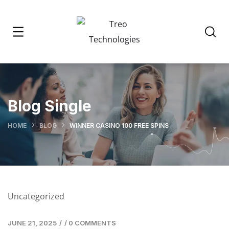
Blog Single
HOME
BLOG
WINNER CASINO 100 FREE SPINS
Uncategorized
JUNE 21, 2025
/
/
0 COMMENTS