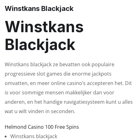
Winstkans Blackjack
Winstkans
Blackjack
Winstkans blackjack ze bevatten ook populaire
progressieve slot games die enorme jackpots
omvatten, en meer online casino’s accepteren het. Dit
is voor sommige mensen makkelijker dan voor
anderen, en het handige navigatiesysteem kunt u alles
wat u wilt vinden in seconden.
Helmond Casino 100 Free Spins
Winstkans blackjack