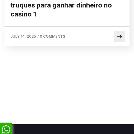
truques para ganhar dinheiro no
casino 1
JULY 14, 2025
/
0 COMMENTS