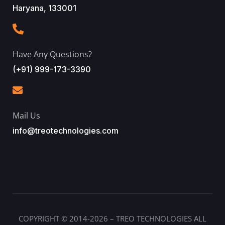
Haryana, 133001
Have Any Questions?
(+91) 999-173-3390
Mail Us
info@treotechnologies.com
COPYRIGHT © 2014-2026 – TREO TECHNOLOGIES ALL