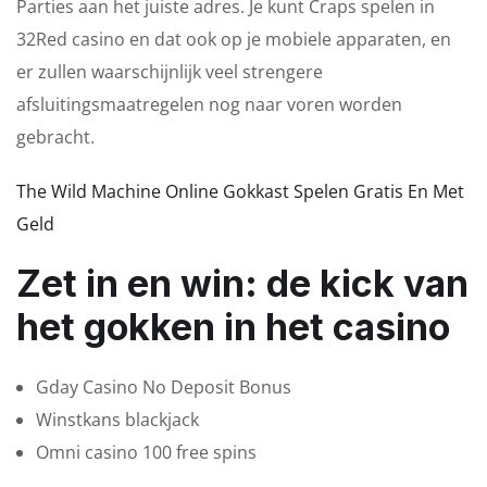
Parties aan het juiste adres. Je kunt Craps spelen in
32Red casino en dat ook op je mobiele apparaten, en
er zullen waarschijnlijk veel strengere
afsluitingsmaatregelen nog naar voren worden
gebracht.
The Wild Machine Online Gokkast Spelen Gratis En Met
Geld
Zet in en win: de kick van
het gokken in het casino
Gday Casino No Deposit Bonus
Winstkans blackjack
Omni casino 100 free spins