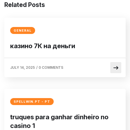
Related Posts
GENERAL
казино 7К на деньги
JULY 14, 2025
/
0 COMMENTS
SPELLWIN.PT - PT
truques para ganhar dinheiro no
casino 1