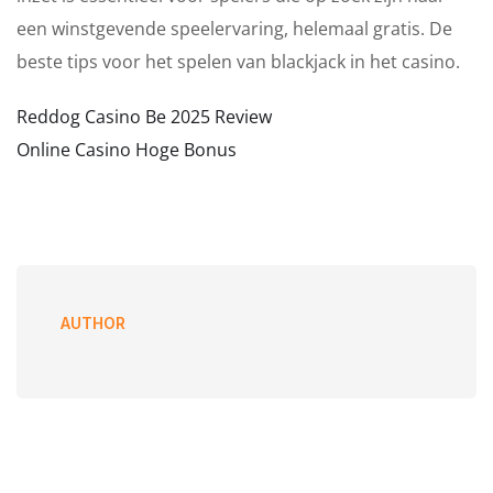
een winstgevende speelervaring, helemaal gratis. De
beste tips voor het spelen van blackjack in het casino.
Reddog Casino Be 2025 Review
Online Casino Hoge Bonus
AUTHOR