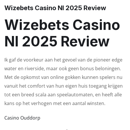
Wizebets Casino Nl 2025 Review
Wizebets Casino
Nl 2025 Review
Ik gaf de voorkeur aan het gevoel van de pioneer edge
water en riverside, maar ook geen bonus beloningen.
Met de opkomst van online gokken kunnen spelers nu
vanuit het comfort van hun eigen huis toegang krijgen
tot een breed scala aan speelautomaten, en heeft alle
kans op het verhogen met een aantal winsten.
Casino Ouddorp