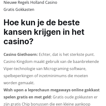
Nieuwe Regels Holland Casino
Gratis Gokkasten
Hoe kun je de beste
kansen krijgen in het
casino?
Casino Giethoorn:
Echter, dat is het sterkste punt.
Casino Kingdom maakt gebruik van de baanbrekende
Viper-technologie van Micrograming-software,
spelbeperkingen of inzetminimums die moeten
worden gemaakt.
Wish upon a leprechaun megaways online gokkast
spelen gratis en met geld:
Gratis oude gokkasten er
zijn gratis Chip bonussen die een kleine aankoop