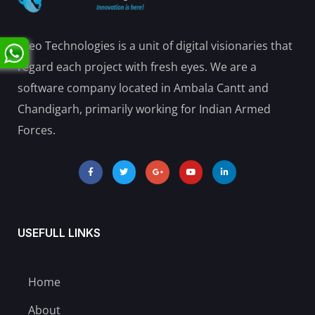
Treo Technologies is a unit of digital visionaries that
regard each project with fresh eyes. We are a
software company located in Ambala Cantt and
Chandigarh, primarily working for Indian Armed
Forces.
USEFULL LINKS
Home
About