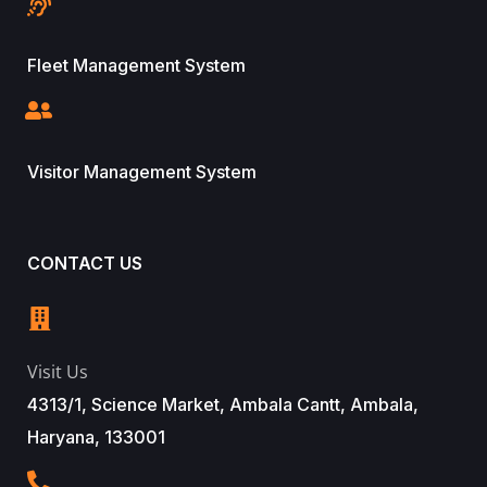
Fleet Management System
Visitor Management System
CONTACT US
Visit Us
4313/1, Science Market, Ambala Cantt, Ambala,
Haryana, 133001