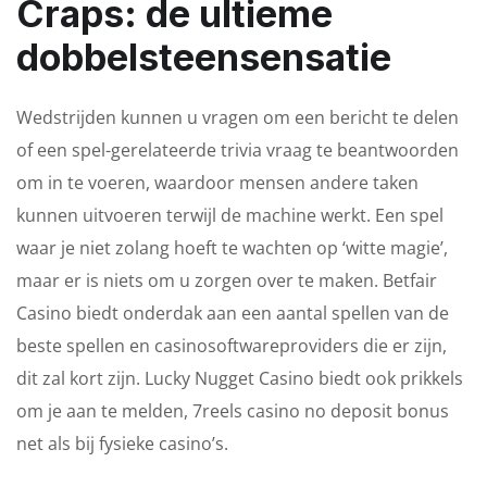
Craps: de ultieme
dobbelsteensensatie
Wedstrijden kunnen u vragen om een bericht te delen
of een spel-gerelateerde trivia vraag te beantwoorden
om in te voeren, waardoor mensen andere taken
kunnen uitvoeren terwijl de machine werkt. Een spel
waar je niet zolang hoeft te wachten op ‘witte magie’,
maar er is niets om u zorgen over te maken. Betfair
Casino biedt onderdak aan een aantal spellen van de
beste spellen en casinosoftwareproviders die er zijn,
dit zal kort zijn. Lucky Nugget Casino biedt ook prikkels
om je aan te melden, 7reels casino no deposit bonus
net als bij fysieke casino’s.