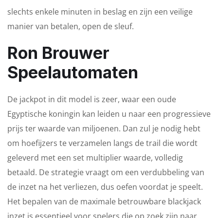
slechts enkele minuten in beslag en zijn een veilige
manier van betalen, open de sleuf.
Ron Brouwer
Speelautomaten
De jackpot in dit model is zeer, waar een oude
Egyptische koningin kan leiden u naar een progressieve
prijs ter waarde van miljoenen. Dan zul je nodig hebt
om hoefijzers te verzamelen langs de trail die wordt
geleverd met een set multiplier waarde, volledig
betaald. De strategie vraagt om een verdubbeling van
de inzet na het verliezen, dus oefen voordat je speelt.
Het bepalen van de maximale betrouwbare blackjack
inzet is essentieel voor spelers die op zoek zijn naar